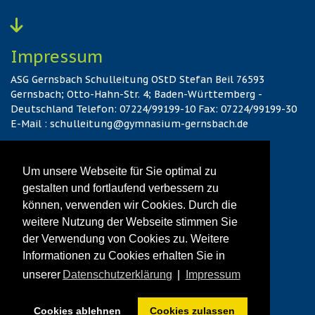
Impressum
ASG Gernsbach Schulleitung OStD Stefan Beil 76593
Gernsbach; Otto-Hahn-Str. 4; Baden-Württemberg -
Deutschland Telefon: 07224/99199-10 Fax: 07224/99199-30
E-Mail : schulleitung@gymnasium-gernsbach.de
Hier gehts zum Kontakt
Um unsere Webseite für Sie optimal zu
gestalten und fortlaufend verbessern zu
können, verwenden wir Cookies. Durch die
Datenschutz
weitere Nutzung der Webseite stimmen Sie
Hier gehts zur vollständigen Datenschutzerklärung
der Verwendung von Cookies zu. Weitere
Informationen zu Cookies erhalten Sie in
unserer
Datenschutzerklärung
|
Impressum
© 2026 ASG Gernsbach
Cookies ablehnen
Cookies zulassen